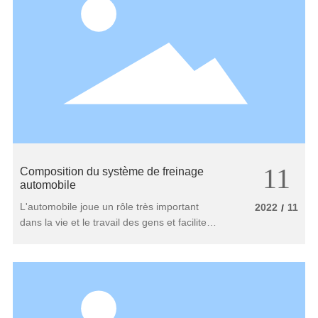
installez les plaquettes de frein sur l'étrier de
frein. 3. Une fois que le nouveau disque de
frein est installé en place (le disque de frein
avec la ligne de détection du frein doit
également être installé), serrer le boulon de
guidage et terminer l'installation.
11
Composition du système de freinage
automobile
L'automobile joue un rôle très important
2022
11
/
dans la vie et le travail des gens et facilite
les déplacements des gens. Mais la sécurité
automobile ne peut être ignorée. Le
système de freinage joue un rôle très
important dans la sécurité de la conduite.
Quelle est la composition du système de
freinage?