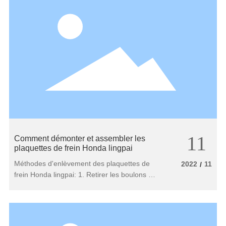
permet au piston de pousser l’huile de frein
vers l’avant.
11
Comment démonter et assembler les
plaquettes de frein Honda lingpai
Méthodes d'enlèvement des plaquettes de
2022
11
/
frein Honda lingpai: 1. Retirer les boulons de
l'étrier de frein avec une clé et un manchon,
puis retirer les plaquettes de frein. 2. Utilisez
la pompe à piston pour presser le piston à la
position où il ne peut pas être pressé, puis