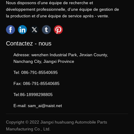
Nous disposons d’une équipe de recherche et
conduisons, une certaine Friction se forme
développement professionnelle, d’une équipe de gestion de
entre les plaquettes de frein et le sol.
la production et d’une équipe de service après - vente.
Lorsque nous appuyons sur la pédale de
frein, nous sentons un "Bang Bang Bang"
sur la pédale. Le frein est un système de
freinage utilisé pendant la conduite. Le
Contactez - nous
système de freinage est généralement
divisé en quatre parties: les plaquettes de
Adresse: wenzhen Industrial Park, Jinxian County,
frein, les disques de frein, les disques de
Nanchang City, Jiangxi Province
friction et les surfaces de contact entre les
plaquettes de frein et les disques de frein.
Tel: 086-791-85540695
Fax: 086-791-85540685
Tel:86-18998298805
E-mail: sam_ai@naist.net
Copyright © 2022 Jiangxi huahuang Automobile Parts
Manufacturing Co., Ltd.