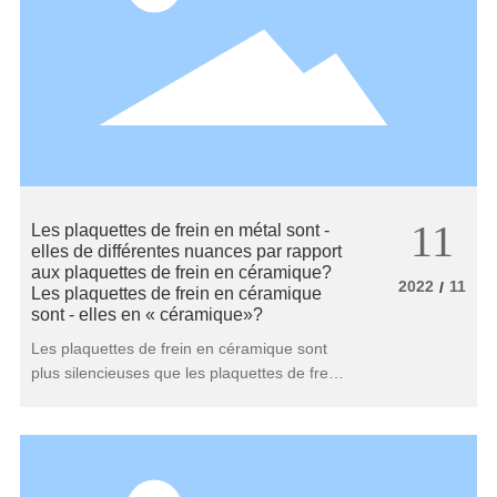
11
Les plaquettes de frein en métal sont -
elles de différentes nuances par rapport
aux plaquettes de frein en céramique?
2022
11
/
Les plaquettes de frein en céramique
sont - elles en « céramique»?
Les plaquettes de frein en céramique sont
plus silencieuses que les plaquettes de frein
en métal parce qu'elles sont moins usées.
Cela réduit la pression sur les disques de
frein, ce qui signifie également une durée de
vie plus longue. Les plaquettes de frein sont
- elles encore hautes ou basses? Pourquoi