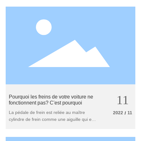
frein et de bandes d'étanchéité. En
utilisation normale, les disques de frein sont
relativement durs et ne frottent pas contre
des surfaces pointues.
11
Pourquoi les freins de votre voiture ne
fonctionnent pas? C'est pourquoi
La pédale de frein est reliée au maître
2022
11
/
cylindre de frein comme une aiguille qui est
remplie d'huile de frein. Lorsque vous
appuyez sur le frein, cela équivaut à
appuyer sur le piston de l’aiguille, ce qui