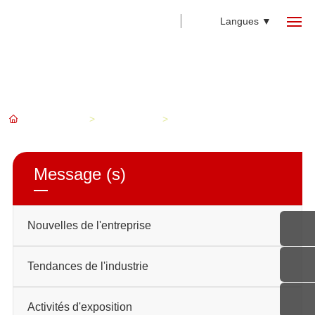
Langues ▼
La maison
Produits
Message (s)
Page d'accueil
Nouvelles de l'entreprise
Message (s)
À propos de
Message (s)
Nouvelles
Intensité
Nouvelles de l'entreprise
Contact
Tendances de l'industrie
Activités d'exposition